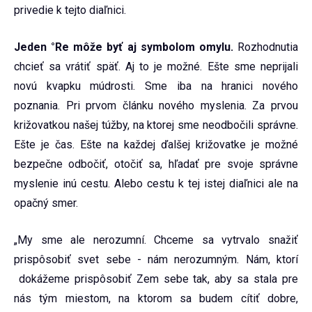
privedie k tejto diaľnici.
Jeden °Re môže byť aj symbolom omylu.
Rozhodnutia
chcieť sa vrátiť späť. Aj to je možné. Ešte sme neprijali
novú kvapku múdrosti. Sme iba na hranici nového
poznania. Pri prvom článku nového myslenia. Za prvou
križovatkou našej túžby, na ktorej sme neodbočili správne.
Ešte je čas. Ešte na každej ďalšej križovatke je možné
bezpečne odbočiť, otočiť sa, hľadať pre svoje správne
myslenie inú cestu. Alebo cestu k tej istej diaľnici ale na
opačný smer.
„My sme ale nerozumní. Chceme sa vytrvalo snažiť
prispôsobiť svet sebe - nám nerozumným. Nám, ktorí
dokážeme prispôsobiť Zem sebe tak, aby sa stala pre
nás tým miestom, na ktorom sa budem cítiť dobre,