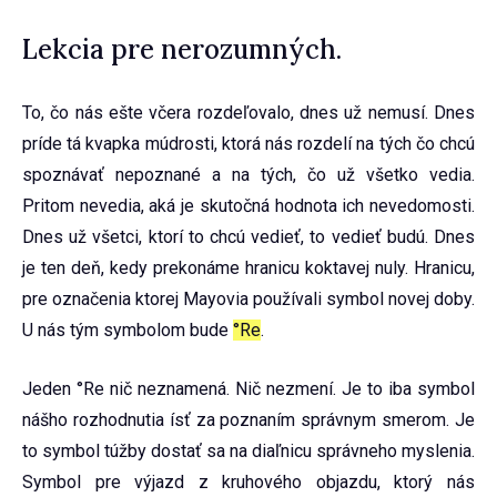
Lekcia pre nerozumných.
To, čo nás ešte včera rozdeľovalo, dnes už nemusí. Dnes
príde tá kvapka múdrosti, ktorá nás rozdelí na tých čo chcú
spoznávať nepoznané a na tých, čo už všetko vedia.
Pritom nevedia, aká je skutočná hodnota ich nevedomosti.
Dnes už všetci, ktorí to chcú vedieť, to vedieť budú. Dnes
je ten deň, kedy prekonáme hranicu koktavej nuly. Hranicu,
pre označenia ktorej Mayovia používali symbol novej doby.
U nás tým symbolom bude
°Re
.
Jeden °Re nič neznamená. Nič nezmení. Je to iba symbol
nášho rozhodnutia ísť za poznaním správnym smerom. Je
to symbol túžby dostať sa na diaľnicu správneho myslenia.
Symbol pre výjazd z kruhového objazdu, ktorý nás