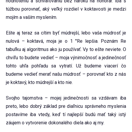
hodnoteniu a schvaľovaniu bez nároku na honorár. Iba s
túžbou porovnať, aký veľký rozdiel v koktavosti je medzi
mojím a vaším myslením.
Ešte aj teraz sa cítim byť múdrejší, lebo vaša múdrosť je
nulová – koktavá, moja je o 1 °Re lepšia. Poznám Re
tabuľku aj algoritmus ako ju používať. Vy to ešte neviete. O
chvíľu to budete vedieť – moja výnimočnosť a jedinečnosť
tohto uhľa pohľadu sa vytratí. Už budeme viacerí čo
budeme vedieť merať našu múdrosť – porovnať kto z nás
je koktavý, kto múdrejší a kto nie.
Svojho tajomstva – mojej jedinečnosti sa vzdávam iba
preto, lebo dobrý základ pre diaľnicu správneho myslenia
postavíme iba vtedy, keď tí najlepší budú mať taký istý
záujem o vytvorenie dokonalého diela ako aj my.