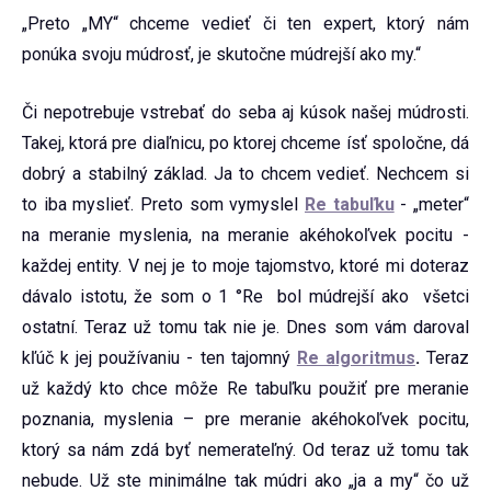
„Preto „MY“ chceme vedieť či ten expert, ktorý nám
ponúka svoju múdrosť, je skutočne múdrejší ako my.“
Či nepotrebuje vstrebať do seba aj kúsok našej múdrosti.
Takej, ktorá pre diaľnicu, po ktorej chceme ísť spoločne, dá
dobrý a stabilný základ. Ja to chcem vedieť. Nechcem si
to iba myslieť. Preto som vymyslel
Re tabuľku
- „meter“
na meranie myslenia, na meranie akéhokoľvek pocitu -
každej entity. V nej je to moje tajomstvo, ktoré mi doteraz
dávalo istotu, že som o 1 °Re bol múdrejší ako všetci
ostatní. Teraz už tomu tak nie je. Dnes som vám daroval
kľúč k jej používaniu - ten tajomný
Re algoritmus
.
Teraz
už každý kto chce môže Re tabuľku použiť pre meranie
poznania, myslenia – pre meranie akéhokoľvek pocitu,
ktorý sa nám zdá byť nemerateľný. Od teraz už tomu tak
nebude. Už ste minimálne tak múdri ako „ja a my“ čo už