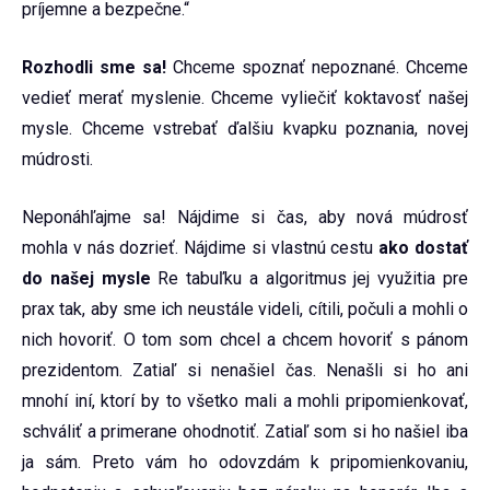
príjemne a bezpečne.“
Rozhodli sme sa!
Chceme spoznať nepoznané. Chceme
vedieť merať myslenie. Chceme vyliečiť koktavosť našej
mysle. Chceme vstrebať ďalšiu kvapku poznania, novej
múdrosti.
Neponáhľajme sa! Nájdime si čas, aby nová múdrosť
mohla v nás dozrieť. Nájdime si vlastnú cestu
ako dostať
do našej mysle
Re tabuľku a algoritmus jej využitia pre
prax tak, aby sme ich neustále videli, cítili, počuli a mohli o
nich hovoriť. O tom som chcel a chcem hovoriť s pánom
prezidentom. Zatiaľ si nenašiel čas. Nenašli si ho ani
mnohí iní, ktorí by to všetko mali a mohli pripomienkovať,
schváliť a primerane ohodnotiť. Zatiaľ som si ho našiel iba
ja sám. Preto vám ho odovzdám k pripomienkovaniu,